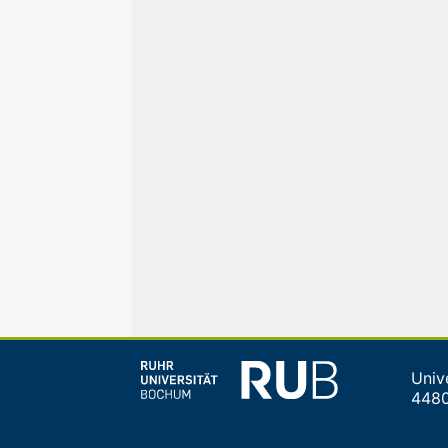
Univ
448